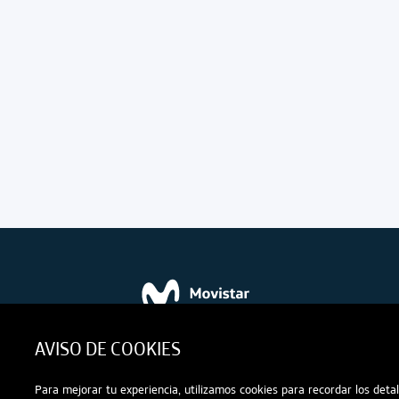
TELEFÓNICA MÓVILES EL SALVADOR, S.A. D
AVISO DE COOKIES
Calle El Mirador entre la 87 y 89 Avenida No
Torre Quattro, Nivel 12, Colonia Escalón. S
Para mejorar tu experiencia, utilizamos cookies para recordar los detal
Salvador