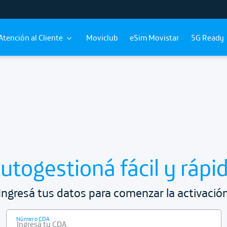
Atención al Cliente
Moviclub
eSim Movistar
5G Ready
utogestioná fácil y rápi
Ingresá tus datos para comenzar la activació
Número CDA