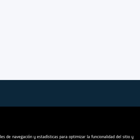
Acerca de Movistar
Atención al
E C.V.
rte,
an
Política ambiental
Déjanos tu
les de navegación y estadísticas para optimizar la funcionalidad del sitio y