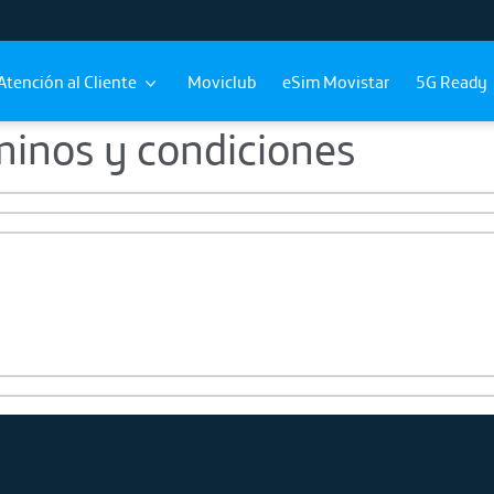
Atención al Cliente
Moviclub
eSim Movistar
5G Ready
minos y condiciones