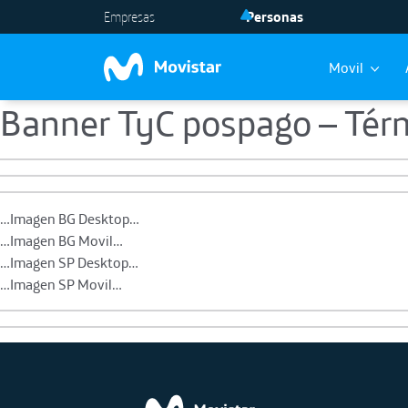
Empresas
Personas
Movil
Banner TyC pospago – Tér
Skip to main content
…Imagen BG Desktop…
…Imagen BG Movil…
…Imagen SP Desktop…
…Imagen SP Movil…