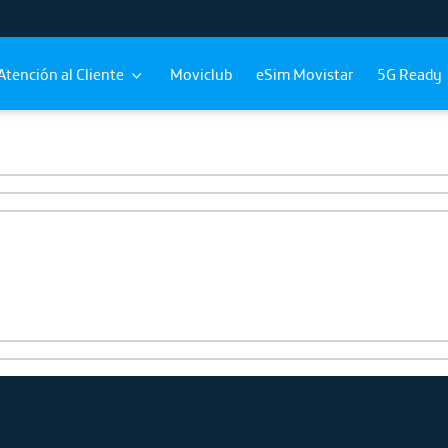
Atención al Cliente
Moviclub
eSim Movistar
5G Ready