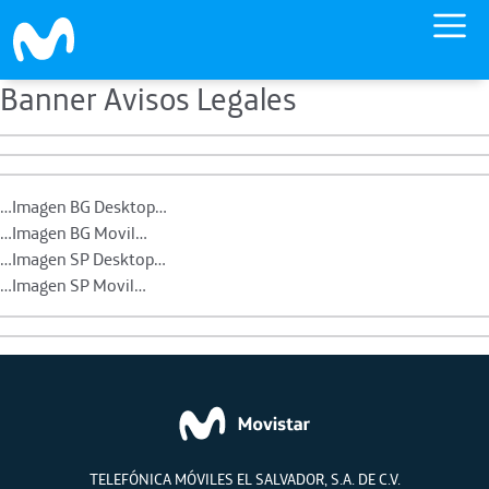
Banner Avisos Legales
Skip to main content
…Imagen BG Desktop…
…Imagen BG Movil…
…Imagen SP Desktop…
…Imagen SP Movil…
TELEFÓNICA MÓVILES EL SALVADOR, S.A. DE C.V.