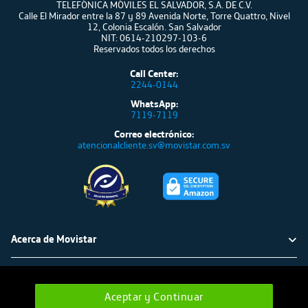
TELEFÓNICA MÓVILES EL SALVADOR, S.A. DE C.V.
Calle El Mirador entre la 87 y 89 Avenida Norte, Torre Quattro, Nivel
12, Colonia Escalón. San Salvador
NIT: 0614-210297-103-6
Reservados todos los derechos
Call Center:
2244-0144
WhatsApp:
7119-7119
Correo electrónico:
atencionalcliente.sv@movistar.com.sv
Acerca de Movistar
Política ambiental
Atención al cliente
Aceptar y Continuar
Cámbia a verde