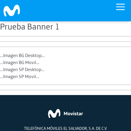
Prueba Banner 1
Skip to main content
…Imagen BG Desktop…
…Imagen BG Movil…
…Imagen SP Desktop…
…Imagen SP Movil…
TELEFÓNICA MÓVILES EL SALVADOR, S.A. DE C.V.