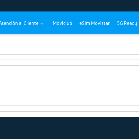
Atención al Cliente
Moviclub
eSim Movistar
5G Ready