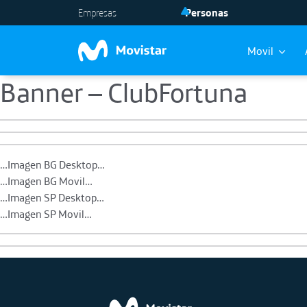
Empresas
Personas
Movil
Banner – ClubFortuna
Skip to main content
…Imagen BG Desktop…
…Imagen BG Movil…
…Imagen SP Desktop…
…Imagen SP Movil…